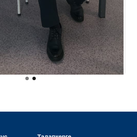
пус
Талапкерге