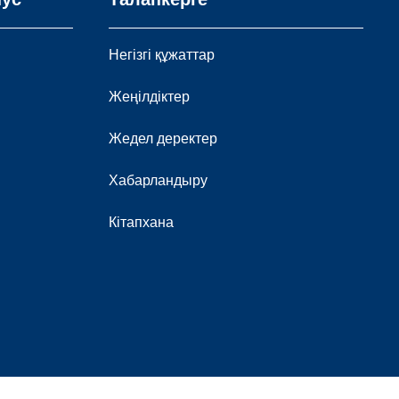
Негізгі құжаттар
Жеңілдіктер
Жедел деректер
Хабарландыру
Кітапхана