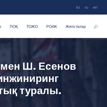
kz
ru
en
е
ПОҚ
ТОЖО
РОӘК
Жетістіктер
мен Ш. Есенов
 инжиниринг
тық туралы.