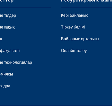
е тілдер
Кері байланыс
не құқық
Тіркеу бөлімі
нг
Байланыс орталығы
 факультеті
Онлайн төлеу
е технологиялар
демиясы
федра