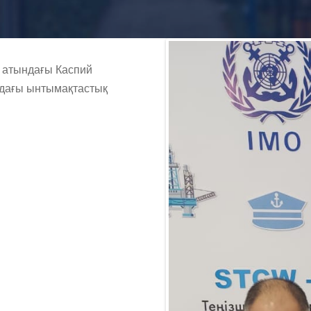
 атындағы Каспий
ндағы ынтымақтастық