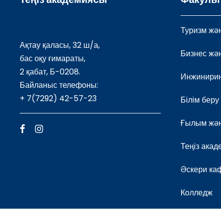
Туризм жән
Ақтау қаласы, 32 ш/а,
Бизнес жә
бас оқу ғимараты,
2 қабат, Б-0208.
Инжинири
Байланыс телефоны:
+ 7(7292) 42-57-23
Білім беру
Ғылым жән
Теңіз ака
Әскери ка
Колледж