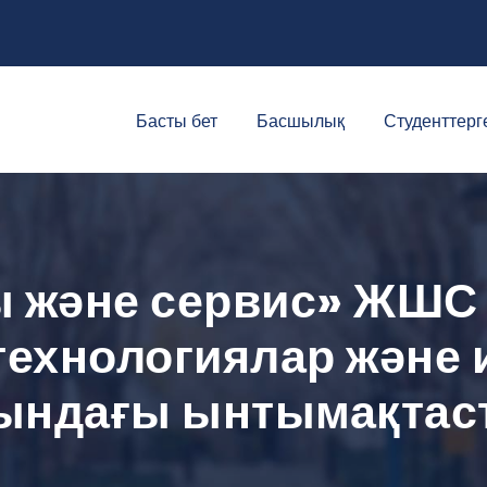
Басты бет
Басшылық
Студенттерг
 және сервис» ЖШС 
технологиялар және
сындағы ынтымақтас