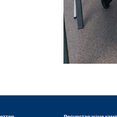
еттер
Ресурстар және кам