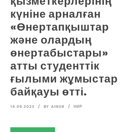
қызметкерлерінің
күніне арналған
«Өнертапқыштар
және олардың
өнертабыстары»
атты студенттік
ғылыми жұмыстар
байқауы өтті.
14.06.2023
BY
AINUR
НИР