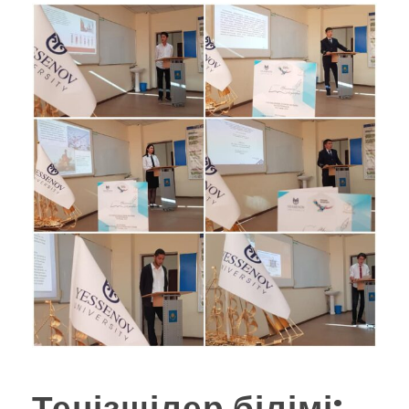
Теңізшілер білімі: